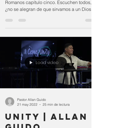
Romanos capítulo cinco. Escuchen todos,
¿no se alegran de que sirvamos a un Dios
que es mucho más?...
Load video
Pastor Allan Guido
21 may 2022
25 min de lectura
Unity | Allan
Guido