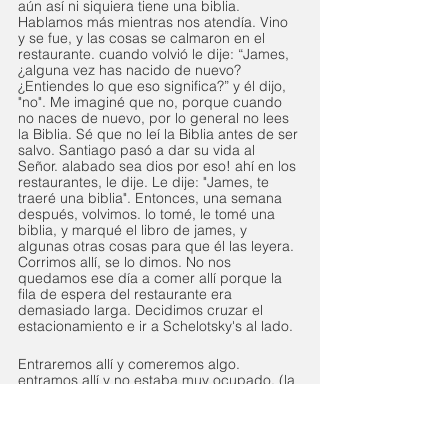
aún así ni siquiera tiene una biblia. 
Hablamos más mientras nos atendía. Vino 
y se fue, y las cosas se calmaron en el 
restaurante. cuando volvió le dije: “James, 
¿alguna vez has nacido de nuevo? 
¿Entiendes lo que eso significa?” y él dijo, 
"no". Me imaginé que no, porque cuando 
no naces de nuevo, por lo general no lees 
la Biblia. Sé que no leí la Biblia antes de ser 
salvo. Santiago pasó a dar su vida al 
Señor. alabado sea dios por eso! ahí en los 
restaurantes, le dije. Le dije: "James, te 
traeré una biblia". Entonces, una semana 
después, volvimos. lo tomé, le tomé una 
biblia, y marqué el libro de james, y 
algunas otras cosas para que él las leyera. 
Corrimos allí, se lo dimos. No nos 
quedamos ese día a comer allí porque la 
fila de espera del restaurante era 
demasiado larga. Decidimos cruzar el 
estacionamiento e ir a Schelotsky's al lado. 
Entraremos allí y comeremos algo. 
entramos allí y no estaba muy ocupado. (la 
chica allí) le había pedido al espíritu santo 
que me mostrara algo sobre ella. El señor 
me mostró varias cosas sobre ella así que 
lo compartí con ella. ella me miró y dijo: 