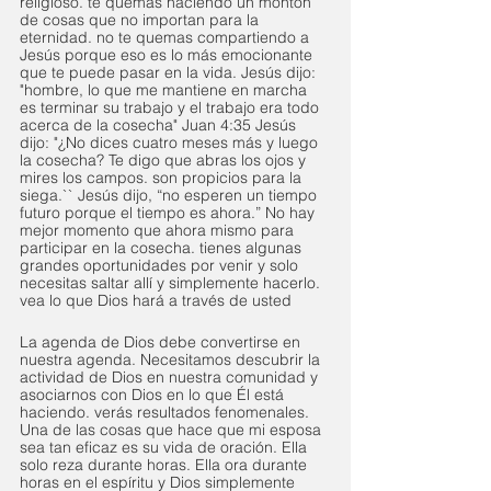
religioso. te quemas haciendo un montón 
de cosas que no importan para la 
eternidad. no te quemas compartiendo a 
Jesús porque eso es lo más emocionante 
que te puede pasar en la vida. Jesús dijo: 
"hombre, lo que me mantiene en marcha 
es terminar su trabajo y el trabajo era todo 
acerca de la cosecha" Juan 4:35 Jesús 
dijo: "¿No dices cuatro meses más y luego 
la cosecha? Te digo que abras los ojos y 
mires los campos. son propicios para la 
siega.`` Jesús dijo, “no esperen un tiempo 
futuro porque el tiempo es ahora.” No hay 
mejor momento que ahora mismo para 
participar en la cosecha. tienes algunas 
grandes oportunidades por venir y solo 
necesitas saltar allí y simplemente hacerlo. 
vea lo que Dios hará a través de usted
La agenda de Dios debe convertirse en 
nuestra agenda. Necesitamos descubrir la 
actividad de Dios en nuestra comunidad y 
asociarnos con Dios en lo que Él está 
haciendo. verás resultados fenomenales. 
Una de las cosas que hace que mi esposa 
sea tan eficaz es su vida de oración. Ella 
solo reza durante horas. Ella ora durante 
horas en el espíritu y Dios simplemente 