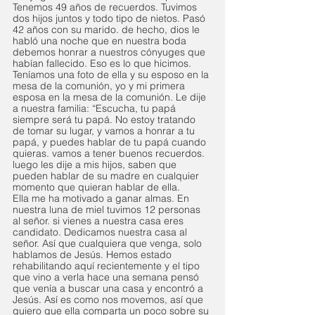
Tenemos 49 años de recuerdos. Tuvimos 
dos hijos juntos y todo tipo de nietos. Pasó 
42 años con su marido. de hecho, dios le 
habló una noche que en nuestra boda 
debemos honrar a nuestros cónyuges que 
habían fallecido. Eso es lo que hicimos. 
Teníamos una foto de ella y su esposo en la 
mesa de la comunión, yo y mi primera 
esposa en la mesa de la comunión. Le dije 
a nuestra familia: “Escucha, tu papá 
siempre será tu papá. No estoy tratando 
de tomar su lugar, y vamos a honrar a tu 
papá, y puedes hablar de tu papá cuando 
quieras. vamos a tener buenos recuerdos. 
luego les dije a mis hijos, saben que 
pueden hablar de su madre en cualquier 
momento que quieran hablar de ella.  
Ella me ha motivado a ganar almas. En 
nuestra luna de miel tuvimos 12 personas 
al señor. si vienes a nuestra casa eres 
candidato. Dedicamos nuestra casa al 
señor. Así que cualquiera que venga, solo 
hablamos de Jesús. Hemos estado 
rehabilitando aquí recientemente y el tipo 
que vino a verla hace una semana pensó 
que venía a buscar una casa y encontró a 
Jesús. Así es como nos movemos, así que 
quiero que ella comparta un poco sobre su 