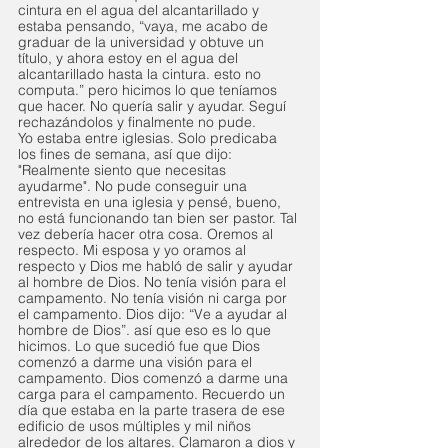
cintura en el agua del alcantarillado y 
estaba pensando, “vaya, me acabo de 
graduar de la universidad y obtuve un 
título, y ahora estoy en el agua del 
alcantarillado hasta la cintura. esto no 
computa.” pero hicimos lo que teníamos 
que hacer. No quería salir y ayudar. Seguí 
rechazándolos y finalmente no pude.
Yo estaba entre iglesias. Solo predicaba 
los fines de semana, así que dijo: 
"Realmente siento que necesitas 
ayudarme". No pude conseguir una 
entrevista en una iglesia y pensé, bueno, 
no está funcionando tan bien ser pastor. Tal 
vez debería hacer otra cosa. Oremos al 
respecto. Mi esposa y yo oramos al 
respecto y Dios me habló de salir y ayudar 
al hombre de Dios. No tenía visión para el 
campamento. No tenía visión ni carga por 
el campamento. Dios dijo: “Ve a ayudar al 
hombre de Dios”. así que eso es lo que 
hicimos. Lo que sucedió fue que Dios 
comenzó a darme una visión para el 
campamento. Dios comenzó a darme una 
carga para el campamento. Recuerdo un 
día que estaba en la parte trasera de ese 
edificio de usos múltiples y mil niños 
alrededor de los altares. Clamaron a dios y 