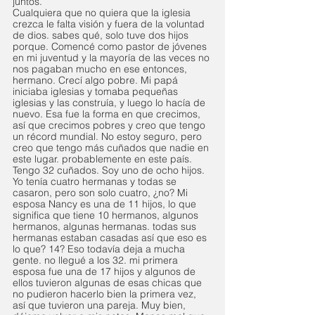
juntos. 
Cualquiera que no quiera que la iglesia 
crezca le falta visión y fuera de la voluntad 
de dios. sabes qué, solo tuve dos hijos 
porque. Comencé como pastor de jóvenes 
en mi juventud y la mayoría de las veces no 
nos pagaban mucho en ese entonces, 
hermano. Crecí algo pobre. Mi papá 
iniciaba iglesias y tomaba pequeñas 
iglesias y las construía, y luego lo hacía de 
nuevo. Esa fue la forma en que crecimos, 
así que crecimos pobres y creo que tengo 
un récord mundial. No estoy seguro, pero 
creo que tengo más cuñados que nadie en 
este lugar. probablemente en este país. 
Tengo 32 cuñados. Soy uno de ocho hijos. 
Yo tenía cuatro hermanas y todas se 
casaron, pero son solo cuatro, ¿no? Mi 
esposa Nancy es una de 11 hijos, lo que 
significa que tiene 10 hermanos, algunos 
hermanos, algunas hermanas. todas sus 
hermanas estaban casadas así que eso es 
lo que? 14? Eso todavía deja a mucha 
gente. no llegué a los 32. mi primera 
esposa fue una de 17 hijos y algunos de 
ellos tuvieron algunas de esas chicas que 
no pudieron hacerlo bien la primera vez, 
así que tuvieron una pareja. Muy bien, 