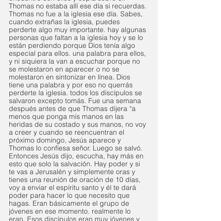
Thomas no estaba allí ese día si recuerdas. 
Thomas no fue a la iglesia ese día. Sabes, 
cuando extrañas la iglesia, puedes 
perderte algo muy importante. hay algunas 
personas que faltan a la iglesia hoy y se lo 
están perdiendo porque Dios tenía algo 
especial para ellos. una palabra para ellos, 
y ni siquiera la van a escuchar porque no 
se molestaron en aparecer o no se 
molestaron en sintonizar en línea. Dios 
tiene una palabra y por eso no querrás 
perderte la iglesia. todos los discípulos se 
salvaron excepto tomás. Fue una semana 
después antes de que Thomas dijera “a 
menos que ponga mis manos en las 
heridas de su costado y sus manos, no voy 
a creer y cuando se reencuentran el 
próximo domingo, Jesús aparece y 
Thomas lo confiesa señor. Luego se salvó.
Entonces Jesús dijo, escucha, hay más en 
esto que solo la salvación. Hay poder y si 
te vas a Jerusalén y simplemente oras y 
tienes una reunión de oración de 10 días, 
voy a enviar el espíritu santo y él te dará 
poder para hacer lo que necesito que 
hagas. Eran básicamente el grupo de 
jóvenes en ese momento. realmente lo 
eran. Esos discípulos eran muy jóvenes y 