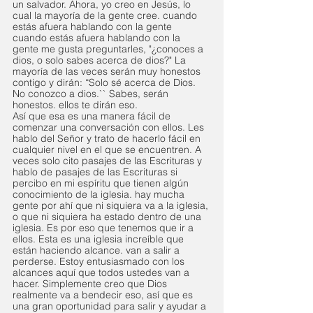
un salvador. Ahora, yo creo en Jesús, lo 
cual la mayoría de la gente cree. cuando 
estás afuera hablando con la gente 
cuando estás afuera hablando con la 
gente me gusta preguntarles, "¿conoces a 
dios, o solo sabes acerca de dios?" La 
mayoría de las veces serán muy honestos 
contigo y dirán: “Solo sé acerca de Dios. 
No conozco a dios.`` Sabes, serán 
honestos. ellos te dirán eso. 
Así que esa es una manera fácil de 
comenzar una conversación con ellos. Les 
hablo del Señor y trato de hacerlo fácil en 
cualquier nivel en el que se encuentren. A 
veces solo cito pasajes de las Escrituras y 
hablo de pasajes de las Escrituras si 
percibo en mi espíritu que tienen algún 
conocimiento de la iglesia. hay mucha 
gente por ahí que ni siquiera va a la iglesia, 
o que ni siquiera ha estado dentro de una 
iglesia. Es por eso que tenemos que ir a 
ellos. Esta es una iglesia increíble que 
están haciendo alcance. van a salir a 
perderse. Estoy entusiasmado con los 
alcances aquí que todos ustedes van a 
hacer. Simplemente creo que Dios 
realmente va a bendecir eso, así que es 
una gran oportunidad para salir y ayudar a 