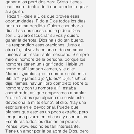
ganar a los perdidos para Cristo. tienes 
ese tesoro dentro de ti que puedes regalar 
a alguien. 
¡Rezar! Pídele a Dios que provea esas 
oportunidades. Pido a Dios todos los días 
por un alma perdida. Quiero escuchar a 
dios. Las dos cosas que le pido a Dios 
son… quiero escuchar su voz y quiero 
ganar la derrota. Dios ha sido tan bueno. 
Ha respondido esas oraciones. Justo el 
otro día, tal vez hace una o dos semanas, 
fuimos a un restaurante mexicano. Siempre 
miro el nombre de la persona, porque los 
nombres tienen un significado. Había un 
hombre allí llamado James, y le dije: 
“James, ¿sabías que tu nombre está en la 
Biblia?”. y james dijo "¿lo es?" Dije, "¡sí!" Le 
dije: "james, hay un libro completo sobre tu 
nombre y con tu nombre allí". estaba 
asombrado, así que empezamos a hablar. 
él dijo: "sabes que alguien me envía este 
devocional a mi teléfono". él dijo, “hay una 
escritura en el devocional. Puede que 
pienses que esto es un poco extraño, pero 
tengo una pizarra en mi casa y escribo las 
Escrituras todos los días en mi pizarra. 
Pensé, wow, eso no es tan interesante. 
Tiene un amor por la palabra de Dios, pero 