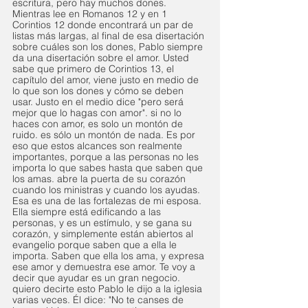
escritura, pero hay muchos dones. 
Mientras lee en Romanos 12 y en 1 
Corintios 12 donde encontrará un par de 
listas más largas, al final de esa disertación 
sobre cuáles son los dones, Pablo siempre 
da una disertación sobre el amor. Usted 
sabe que primero de Corintios 13, el 
capítulo del amor, viene justo en medio de 
lo que son los dones y cómo se deben 
usar. Justo en el medio dice "pero será 
mejor que lo hagas con amor". si no lo 
haces con amor, es solo un montón de 
ruido. es sólo un montón de nada. Es por 
eso que estos alcances son realmente 
importantes, porque a las personas no les 
importa lo que sabes hasta que saben que 
los amas. abre la puerta de su corazón 
cuando los ministras y cuando los ayudas.
Esa es una de las fortalezas de mi esposa. 
Ella siempre está edificando a las 
personas, y es un estímulo, y se gana su 
corazón, y simplemente están abiertos al 
evangelio porque saben que a ella le 
importa. Saben que ella los ama, y ​​expresa 
ese amor y demuestra ese amor. Te voy a 
decir que ayudar es un gran negocio. 
quiero decirte esto Pablo le dijo a la iglesia 
varias veces. Él dice: "No te canses de 