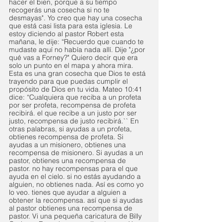
hacer el bien, porque a su tiempo 
recogerás una cosecha si no te 
desmayas". Yo creo que hay una cosecha 
que está casi lista para esta iglesia. Le 
estoy diciendo al pastor Robert esta 
mañana, le dije: “Recuerdo que cuando te 
mudaste aquí no había nada allí. Dije "¿por 
qué vas a Forney?" Quiero decir que era 
solo un punto en el mapa y ahora mira. 
Esta es una gran cosecha que Dios te está 
trayendo para que puedas cumplir el 
propósito de Dios en tu vida. Mateo 10:41 
dice: “Cualquiera que reciba a un profeta 
por ser profeta, recompensa de profeta 
recibirá. el que recibe a un justo por ser 
justo, recompensa de justo recibirá.`` En 
otras palabras, si ayudas a un profeta, 
obtienes recompensa de profeta. Si 
ayudas a un misionero, obtienes una 
recompensa de misionero. Si ayudas a un 
pastor, obtienes una recompensa de 
pastor. no hay recompensas para el que 
ayuda en el cielo. si no estás ayudando a 
alguien, no obtienes nada. Así es como yo 
lo veo. tienes que ayudar a alguien a 
obtener la recompensa. así que si ayudas 
al pastor obtienes una recompensa de 
pastor. Vi una pequeña caricatura de Billy 