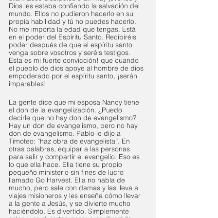
Dios les estaba confiando la salvación del 
mundo. Ellos no pudieron hacerlo en su 
propia habilidad y tú no puedes hacerlo. 
No me importa la edad que tengas. Está 
en el poder del Espíritu Santo. Recibiréis 
poder después de que el espíritu santo 
venga sobre vosotros y seréis testigos. 
Esta es mi fuerte convicción! que cuando 
el pueblo de dios apoye al hombre de dios 
empoderado por el espíritu santo, ¡serán 
imparables!
La gente dice que mi esposa Nancy tiene 
el don de la evangelización. ¿Puedo 
decirle que no hay don de evangelismo? 
Hay un don de evangelismo, pero no hay 
don de evangelismo. Pablo le dijo a 
Timoteo: “haz obra de evangelista”. En 
otras palabras, equipar a las personas 
para salir y compartir el evangelio. Eso es 
lo que ella hace. Ella tiene su propio 
pequeño ministerio sin fines de lucro 
llamado Go Harvest. Ella no habla de 
mucho, pero sale con damas y las lleva a 
viajes misioneros y les enseña cómo llevar 
a la gente a Jesús, y se divierte mucho 
haciéndolo. Es divertido. Simplemente 