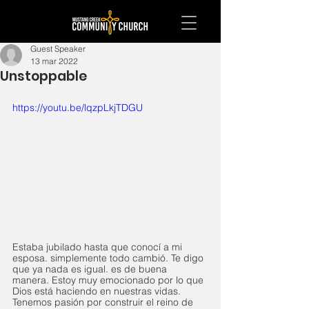
Guest Speaker
13 mar 2022
Unstoppable
https://youtu.be/lqzpLkjTDGU
Estaba jubilado hasta que conocí a mi 
esposa. simplemente todo cambió. Te digo 
que ya nada es igual. es de buena 
manera. Estoy muy emocionado por lo que 
Dios está haciendo en nuestras vidas. 
Tenemos pasión por construir el reino de 