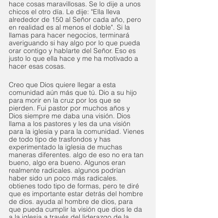
hace cosas maravillosas. Se lo dije a unos 
chicos el otro día. Le dije: "Ella lleva 
alrededor de 150 al Señor cada año, pero 
en realidad es al menos el doble". Si la 
llamas para hacer negocios, terminará 
averiguando si hay algo por lo que pueda 
orar contigo y hablarte del Señor. Eso es 
justo lo que ella hace y me ha motivado a 
hacer esas cosas.
Creo que Dios quiere llegar a esta 
comunidad aún más que tú. Dio a su hijo 
para morir en la cruz por los que se 
pierden. Fui pastor por muchos años y 
Dios siempre me daba una visión. Dios 
llama a los pastores y les da una visión 
para la iglesia y para la comunidad. Vienes 
de todo tipo de trasfondos y has 
experimentado la iglesia de muchas 
maneras diferentes. algo de eso no era tan 
bueno, algo era bueno. Algunos eran 
realmente radicales. algunos podrían 
haber sido un poco más radicales. 
obtienes todo tipo de formas, pero te diré 
que es importante estar detrás del hombre 
de dios. ayuda al hombre de dios, para 
que pueda cumplir la visión que dios le da 
a la iglesia a través del liderazgo de la 