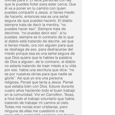
que te puedes frotar para estar cerca. Que 
él va a poner en tu camino con quien 
puedes compartir a Jesús. si tienes miedo 
de hacerlo, entonces esa es una señal 
segura de que puedes hacerlo. El diablo 
siempre trata de decir la mentira, “no 
puedes hacer eso”. Siempre trata de 
decirnos, “no puedes decir eso”. sí tu 
puedes. siempre es lo contrario de lo que 
el diablo está tratando de decirte, así que 
si tienes miedo, ora con alguien para que 
se deshaga de eso. para deshacerse del 
miedo porque esa es una señal segura de 
que Dios quiere que le hables la palabra 
de Dios a alguien. de lo contrario, el diablo 
no estaría tratando de traer miedo a tu vida 
por eso. había una escritura que dice: “no 
es por nuestras obras para que nadie se 
gloríe”. Así que yo era una persona 
religiosa. Pensé que tenía a Jesús. Pensé 
que estaba bien con Dios. Estuve durante 
cuatro años haciendo todo el buen trabajo 
en la comunidad. Viví en Carrollton, Texas, 
e hice todo el trabajo voluntario que había. 
tratando de trabajar mi camino al cielo. 
Todas mis novias eran cristianas, pero 
ninguna de ellas me cuestionó o me 
preguntó o compartió conmigo ese tesoro 