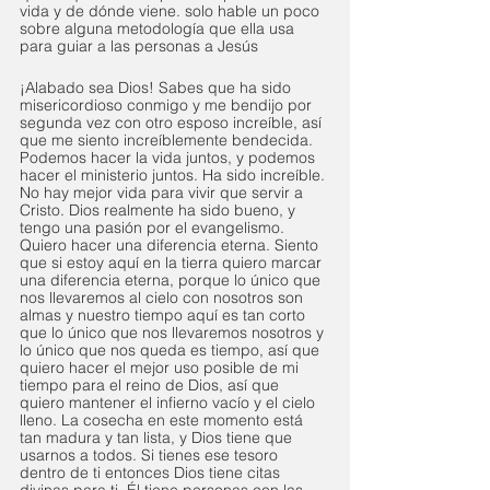
vida y de dónde viene. solo hable un poco 
sobre alguna metodología que ella usa 
para guiar a las personas a Jesús
¡Alabado sea Dios! Sabes que ha sido 
misericordioso conmigo y me bendijo por 
segunda vez con otro esposo increíble, así 
que me siento increíblemente bendecida. 
Podemos hacer la vida juntos, y podemos 
hacer el ministerio juntos. Ha sido increíble. 
No hay mejor vida para vivir que servir a 
Cristo. Dios realmente ha sido bueno, y 
tengo una pasión por el evangelismo. 
Quiero hacer una diferencia eterna. Siento 
que si estoy aquí en la tierra quiero marcar 
una diferencia eterna, porque lo único que 
nos llevaremos al cielo con nosotros son 
almas y nuestro tiempo aquí es tan corto 
que lo único que nos llevaremos nosotros y 
lo único que nos queda es tiempo, así que 
quiero hacer el mejor uso posible de mi 
tiempo para el reino de Dios, así que 
quiero mantener el infierno vacío y el cielo 
lleno. La cosecha en este momento está 
tan madura y tan lista, y Dios tiene que 
usarnos a todos. Si tienes ese tesoro 
dentro de ti entonces Dios tiene citas 
divinas para ti. Él tiene personas con las 