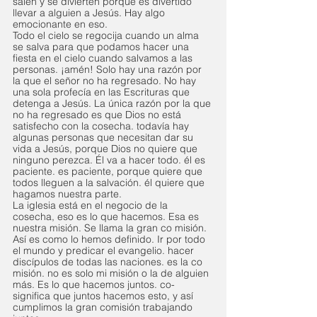
salen y se divierten porque es divertido 
llevar a alguien a Jesús. Hay algo 
emocionante en eso. 
Todo el cielo se regocija cuando un alma 
se salva para que podamos hacer una 
fiesta en el cielo cuando salvamos a las 
personas. ¡amén! Solo hay una razón por 
la que el señor no ha regresado. No hay 
una sola profecía en las Escrituras que 
detenga a Jesús. La única razón por la que 
no ha regresado es que Dios no está 
satisfecho con la cosecha. todavía hay 
algunas personas que necesitan dar su 
vida a Jesús, porque Dios no quiere que 
ninguno perezca. Él va a hacer todo. él es 
paciente. es paciente, porque quiere que 
todos lleguen a la salvación. él quiere que 
hagamos nuestra parte.
La iglesia está en el negocio de la 
cosecha, eso es lo que hacemos. Esa es 
nuestra misión. Se llama la gran co misión. 
Así es como lo hemos definido. Ir por todo 
el mundo y predicar el evangelio. hacer 
discípulos de todas las naciones. es la co 
misión. no es solo mi misión o la de alguien 
más. Es lo que hacemos juntos. co-
significa que juntos hacemos esto, y así 
cumplimos la gran comisión trabajando 