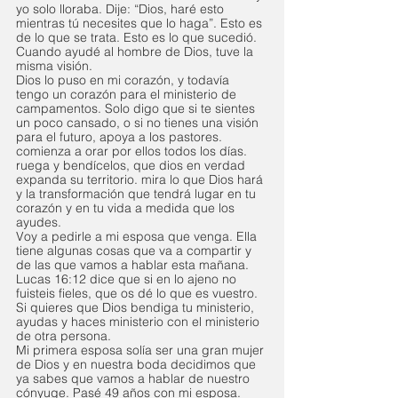
yo solo lloraba. Dije: “Dios, haré esto 
mientras tú necesites que lo haga”. Esto es 
de lo que se trata. Esto es lo que sucedió. 
Cuando ayudé al hombre de Dios, tuve la 
misma visión.
Dios lo puso en mi corazón, y todavía 
tengo un corazón para el ministerio de 
campamentos. Solo digo que si te sientes 
un poco cansado, o si no tienes una visión 
para el futuro, apoya a los pastores. 
comienza a orar por ellos todos los días. 
ruega y bendícelos, que dios en verdad 
expanda su territorio. mira lo que Dios hará 
y la transformación que tendrá lugar en tu 
corazón y en tu vida a medida que los 
ayudes.
Voy a pedirle a mi esposa que venga. Ella 
tiene algunas cosas que va a compartir y 
de las que vamos a hablar esta mañana. 
Lucas 16:12 dice que si en lo ajeno no 
fuisteis fieles, que os dé lo que es vuestro. 
Si quieres que Dios bendiga tu ministerio, 
ayudas y haces ministerio con el ministerio 
de otra persona. 
Mi primera esposa solía ser una gran mujer 
de Dios y en nuestra boda decidimos que 
ya sabes que vamos a hablar de nuestro 
cónyuge. Pasé 49 años con mi esposa. 