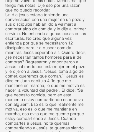
déjame volver a mis notas. Menos mal que 
tengo mis notas. Dije eso por una razón 
que no puedo recordar.
Un dia jesus estaba teniendo una 
conversacion con una mujer en un pozo y 
sus discipulos habian ido a walmart a 
comprar algo de comida y le dije al primer 
servicio. No entiendo algunas cosas en las 
escrituras. No creo que alguna vez 
entienda por qué se necesitaron 12 
discípulos para ir a buscar comida 
mientras Jesús esperaba allí. Quiero decir, 
¿se necesitan tantos hombres para ir de 
compras? Regresaron y encontraron a 
Jesús hablando con esta mujer en el pozo 
y le dijeron a Jesús: “Jesús, toma algo de 
comer. queremos que coman.`` Jesús les 
dice en Juan capítulo 4 “lo que me 
mantiene en marcha, lo que me motiva es 
hacer la voluntad del padre”. Él dice: "Sé 
que necesito comida, pero en este 
momento estoy compartiendo esperanza 
con alguien". Eso es lo que realmente me 
motiva, eso es lo que me mantiene en 
marcha, eso evita que me queme porque 
estoy compartiendo a Jesús. Cuando 
compartes a Jesús, no te quemas 
compartiendo a Jesús. te quemas siendo 