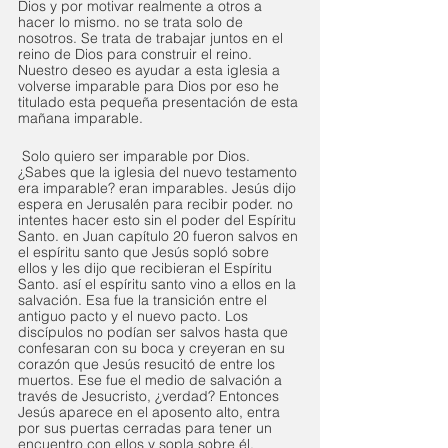
Dios y por motivar realmente a otros a 
hacer lo mismo. no se trata solo de 
nosotros. Se trata de trabajar juntos en el 
reino de Dios para construir el reino. 
Nuestro deseo es ayudar a esta iglesia a 
volverse imparable para Dios por eso he 
titulado esta pequeña presentación de esta 
mañana imparable.
 Solo quiero ser imparable por Dios. 
¿Sabes que la iglesia del nuevo testamento 
era imparable? eran imparables. Jesús dijo 
espera en Jerusalén para recibir poder. no 
intentes hacer esto sin el poder del Espíritu 
Santo. en Juan capítulo 20 fueron salvos en 
el espíritu santo que Jesús sopló sobre 
ellos y les dijo que recibieran el Espíritu 
Santo. así el espíritu santo vino a ellos en la 
salvación. Esa fue la transición entre el 
antiguo pacto y el nuevo pacto. Los 
discípulos no podían ser salvos hasta que 
confesaran con su boca y creyeran en su 
corazón que Jesús resucitó de entre los 
muertos. Ese fue el medio de salvación a 
través de Jesucristo, ¿verdad? Entonces 
Jesús aparece en el aposento alto, entra 
por sus puertas cerradas para tener un 
encuentro con ellos y sopla sobre él.