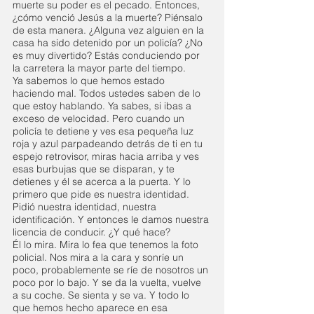
muerte su poder es el pecado. Entonces, 
¿cómo venció Jesús a la muerte? Piénsalo 
de esta manera. ¿Alguna vez alguien en la 
casa ha sido detenido por un policía? ¿No 
es muy divertido? Estás conduciendo por 
la carretera la mayor parte del tiempo.
Ya sabemos lo que hemos estado 
haciendo mal. Todos ustedes saben de lo 
que estoy hablando. Ya sabes, si ibas a 
exceso de velocidad. Pero cuando un 
policía te detiene y ves esa pequeña luz 
roja y azul parpadeando detrás de ti en tu 
espejo retrovisor, miras hacia arriba y ves 
esas burbujas que se disparan, y te 
detienes y él se acerca a la puerta. Y lo 
primero que pide es nuestra identidad. 
Pidió nuestra identidad, nuestra 
identificación. Y entonces le damos nuestra 
licencia de conducir. ¿Y qué hace?
Él lo mira. Mira lo fea que tenemos la foto 
policial. Nos mira a la cara y sonríe un 
poco, probablemente se ríe de nosotros un 
poco por lo bajo. Y se da la vuelta, vuelve 
a su coche. Se sienta y se va. Y todo lo 
que hemos hecho aparece en esa 