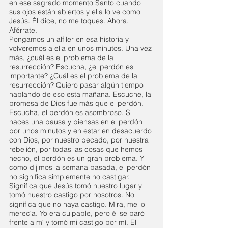
en ese sagrado momento Santo cuando 
sus ojos están abiertos y ella lo ve como 
Jesús. Él dice, no me toques. Ahora. 
Aférrate.
Pongamos un alfiler en esa historia y 
volveremos a ella en unos minutos. Una vez 
más, ¿cuál es el problema de la 
resurrección? Escucha, ¿el perdón es 
importante? ¿Cuál es el problema de la 
resurrección? Quiero pasar algún tiempo 
hablando de eso esta mañana. Escuche, la 
promesa de Dios fue más que el perdón. 
Escucha, el perdón es asombroso. Si 
haces una pausa y piensas en el perdón 
por unos minutos y en estar en desacuerdo 
con Dios, por nuestro pecado, por nuestra 
rebelión, por todas las cosas que hemos 
hecho, el perdón es un gran problema. Y 
como dijimos la semana pasada, el perdón 
no significa simplemente no castigar.
Significa que Jesús tomó nuestro lugar y 
tomó nuestro castigo por nosotros. No 
significa que no haya castigo. Mira, me lo 
merecía. Yo era culpable, pero él se paró 
frente a mí y tomó mi castigo por mí. El 