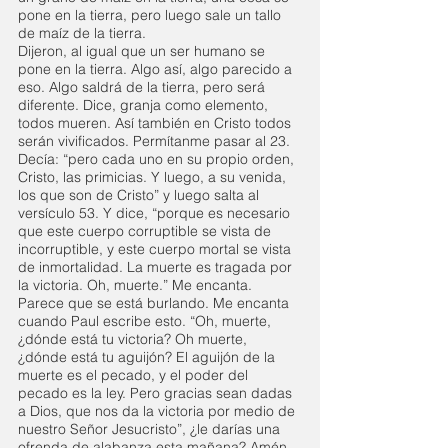
pone en la tierra, pero luego sale un tallo 
de maíz de la tierra.
Dijeron, al igual que un ser humano se 
pone en la tierra. Algo así, algo parecido a 
eso. Algo saldrá de la tierra, pero será 
diferente. Dice, granja como elemento, 
todos mueren. Así también en Cristo todos 
serán vivificados. Permítanme pasar al 23. 
Decía: “pero cada uno en su propio orden, 
Cristo, las primicias. Y luego, a su venida, 
los que son de Cristo” y luego salta al 
versículo 53. Y dice, “porque es necesario 
que este cuerpo corruptible se vista de 
incorruptible, y este cuerpo mortal se vista 
de inmortalidad. La muerte es tragada por 
la victoria. Oh, muerte.” Me encanta. 
Parece que se está burlando. Me encanta 
cuando Paul escribe esto. “Oh, muerte, 
¿dónde está tu victoria? Oh muerte, 
¿dónde está tu aguijón? El aguijón de la 
muerte es el pecado, y el poder del 
pecado es la ley. Pero gracias sean dadas 
a Dios, que nos da la victoria por medio de 
nuestro Señor Jesucristo”, ¿le darías una 
ofrenda de alabanza esta mañana? Amén.