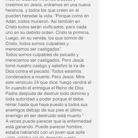
creemos en Jesús, entramos en una nueva 
herencia, y todos los que creen en él 
pueden heredar la vida. “Porque como en 
Adán, todos murieron. Así también en 
Cristo todos serán vivificados, pero cada 
uno en su debido orden. Cristo la primicia. 
Luego, en su venida, los que somos de 
Cristo, todos somos culpables y 
merecemos ser castigados”. 
Todos somos culpables de pecado y 
merecemos ser castigados. Pero Jesús 
tomó nuestro castigo y satisfizo la ira de 
Dios contra el pecado. Todos estamos 
condenados a muerte. Pero Jesús. Mire 
este versículo 24 que dice “luego vendrá el 
fin cuando él entregue el Reino de Dios 
Padre después de destruir todo dominio y 
toda autoridad y poder porque él debe 
reinar hasta que haya puesto a todos sus 
enemigos debajo de sus pies el último 
enemigo en ser destruido está muerto." 
A veces puede parecer que la enfermedad 
está ganando. Puede parecer hombre, 
estaba hablando con un joven que solía 
verlo, estaba así de drogado y esta 