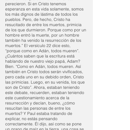
perecieron. Si en Cristo tenemos 
esperanza en esta vida solamente, somos 
los más dignos de lástima de todos los 
pueblos. Pero, de hecho, Cristo ha 
resucitado de entre los muertos, primicia 
de los que durmieron. Porque como por un 
hombre entró la muerte, por un hombre 
también ha venido la resurrección de los 
muertos.” El versículo 22 dice esto, 
“porque como en Adán, todos mueren”. 
¿Cuántos saben que la escritura está 
hablando de nuestro viejo papá, Adam? 
Bien. “Como en Adán, todos mueren. Así 
también en Cristo todos serán vivificados, 
pero cada uno en su debido orden, Cristo 
las primicias. Luego, en su venida, los que 
son de Cristo”. Ahora, estaban teniendo 
este debate, recuerden, estaban teniendo 
este cuestionamiento acerca de la 
resurrección y decían, bueno, ¿cómo 
resucitan las personas de entre los 
muertos? Y Paul estaba tratando de 
explicar, no estás pensando 
correctamente. Él dijo, así como se pone 
un grano de maíz en la tierra, una cosa se 