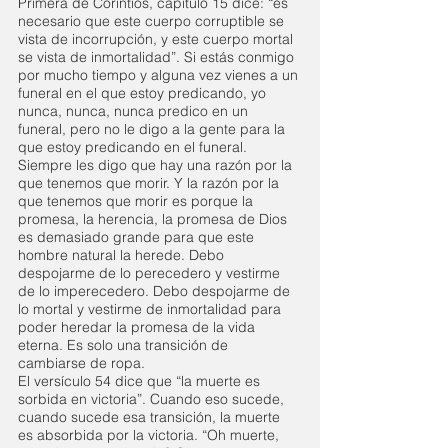
Primera de Corintios, capítulo 15 dice: “es 
necesario que este cuerpo corruptible se 
vista de incorrupción, y este cuerpo mortal 
se vista de inmortalidad”. Si estás conmigo 
por mucho tiempo y alguna vez vienes a un 
funeral en el que estoy predicando, yo 
nunca, nunca, nunca predico en un 
funeral, pero no le digo a la gente para la 
que estoy predicando en el funeral. 
Siempre les digo que hay una razón por la 
que tenemos que morir. Y la razón por la 
que tenemos que morir es porque la 
promesa, la herencia, la promesa de Dios 
es demasiado grande para que este 
hombre natural la herede. Debo 
despojarme de lo perecedero y vestirme 
de lo imperecedero. Debo despojarme de 
lo mortal y vestirme de inmortalidad para 
poder heredar la promesa de la vida 
eterna. Es solo una transición de 
cambiarse de ropa. 
El versículo 54 dice que “la muerte es 
sorbida en victoria”. Cuando eso sucede, 
cuando sucede esa transición, la muerte 
es absorbida por la victoria. “Oh muerte, 