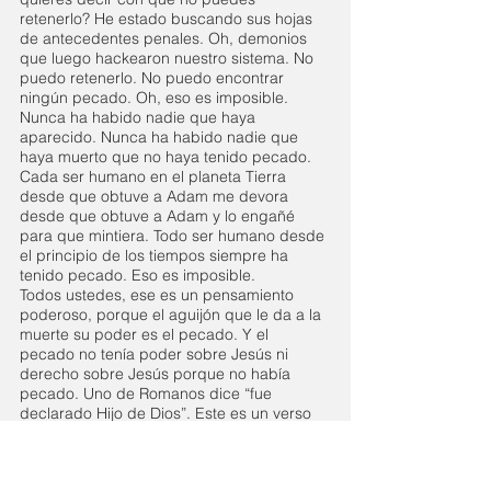
retenerlo? He estado buscando sus hojas 
de antecedentes penales. Oh, demonios 
que luego hackearon nuestro sistema. No 
puedo retenerlo. No puedo encontrar 
ningún pecado. Oh, eso es imposible. 
Nunca ha habido nadie que haya 
aparecido. Nunca ha habido nadie que 
haya muerto que no haya tenido pecado.
Cada ser humano en el planeta Tierra 
desde que obtuve a Adam me devora 
desde que obtuve a Adam y lo engañé 
para que mintiera. Todo ser humano desde 
el principio de los tiempos siempre ha 
tenido pecado. Eso es imposible. 
Todos ustedes, ese es un pensamiento 
poderoso, porque el aguijón que le da a la 
muerte su poder es el pecado. Y el 
pecado no tenía poder sobre Jesús ni 
derecho sobre Jesús porque no había 
pecado. Uno de Romanos dice “fue 
declarado Hijo de Dios”. Este es un verso 
poderoso que la mayoría de la gente 
simplemente pasaría por alto y olvidaría. 
Pero quiero que entiendas esto. Mira esto. 