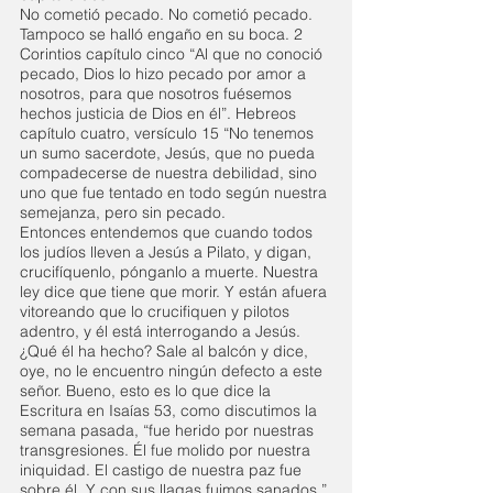
No cometió pecado. No cometió pecado. 
Tampoco se halló engaño en su boca. 2 
Corintios capítulo cinco “Al que no conoció 
pecado, Dios lo hizo pecado por amor a 
nosotros, para que nosotros fuésemos 
hechos justicia de Dios en él”. Hebreos 
capítulo cuatro, versículo 15 “No tenemos 
un sumo sacerdote, Jesús, que no pueda 
compadecerse de nuestra debilidad, sino 
uno que fue tentado en todo según nuestra 
semejanza, pero sin pecado. 
Entonces entendemos que cuando todos 
los judíos lleven a Jesús a Pilato, y digan, 
crucifíquenlo, pónganlo a muerte. Nuestra 
ley dice que tiene que morir. Y están afuera 
vitoreando que lo crucifiquen y pilotos 
adentro, y él está interrogando a Jesús. 
¿Qué él ha hecho? Sale al balcón y dice, 
oye, no le encuentro ningún defecto a este 
señor. Bueno, esto es lo que dice la 
Escritura en Isaías 53, como discutimos la 
semana pasada, “fue herido por nuestras 
transgresiones. Él fue molido por nuestra 
iniquidad. El castigo de nuestra paz fue 
sobre él. Y con sus llagas fuimos sanados.” 