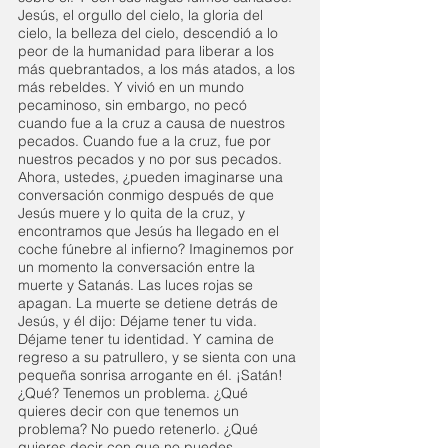
Jesús, el orgullo del cielo, la gloria del 
cielo, la belleza del cielo, descendió a lo 
peor de la humanidad para liberar a los 
más quebrantados, a los más atados, a los 
más rebeldes. Y vivió en un mundo 
pecaminoso, sin embargo, no pecó 
cuando fue a la cruz a causa de nuestros 
pecados. Cuando fue a la cruz, fue por 
nuestros pecados y no por sus pecados.
Ahora, ustedes, ¿pueden imaginarse una 
conversación conmigo después de que 
Jesús muere y lo quita de la cruz, y 
encontramos que Jesús ha llegado en el 
coche fúnebre al infierno? Imaginemos por 
un momento la conversación entre la 
muerte y Satanás. Las luces rojas se 
apagan. La muerte se detiene detrás de 
Jesús, y él dijo: Déjame tener tu vida. 
Déjame tener tu identidad. Y camina de 
regreso a su patrullero, y se sienta con una 
pequeña sonrisa arrogante en él. ¡Satán! 
¿Qué? Tenemos un problema. ¿Qué 
quieres decir con que tenemos un 
problema? No puedo retenerlo. ¿Qué 
quieres decir con que no puedes 