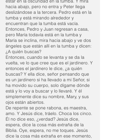
estar en la oscuridad en la tumba. Y mira 
hacia abajo, pero no entra y Peter llega 
deslizándose a la tercera. Pedro está en la 
tumba y está mirando alrededor y 
encuentran que la tumba está vacía. 
Entonces, Pedro y Juan regresan a casa, 
pero María todavía está en la tumba y 
María se inclina, mira hacia abajo y ve dos 
ángeles que están allí en la tumba y dicen: 
¿A quién buscas?
Entonces, cuando se levanta y se da la 
vuelta, ve lo que cree que es el jardinero. Y 
entonces el jardinero le dice, ¿a quién 
buscas? Y ella dice, señor pensando que 
es un jardinero si ha llevado a mi Señor, si 
ha movido su cuerpo, solo dígame dónde 
está y lo voy a buscar y lo llevaré. Y él 
simplemente dice su nombre, Mary, y sus 
ojos están abiertos.
De repente se pone rabona, es maestra, 
amo. Y Jesús dice, tráelo. Choca los cinco. 
Él no dice eso, ¿verdad? Jesús dice, 
espera, dice la cosa más extraña de la 
Biblia. Oye, espera, no me toques. Jesús 
dice la cosa más extraña en ese momento, 